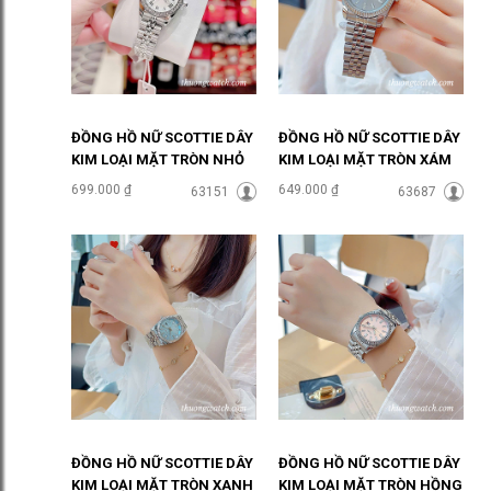
ĐỒNG HỒ NỮ SCOTTIE DÂY
ĐỒNG HỒ NỮ SCOTTIE DÂY
KIM LOẠI MẶT TRÒN NHỎ
KIM LOẠI MẶT TRÒN XÁM
ĐÍNH ĐÁ ĐHĐ48601
THỜI THƯỢNG ĐHĐ48302
699.000 ₫
649.000 ₫
63151
63687
ĐỒNG HỒ NỮ SCOTTIE DÂY
ĐỒNG HỒ NỮ SCOTTIE DÂY
KIM LOẠI MẶT TRÒN XANH
KIM LOẠI MẶT TRÒN HỒNG