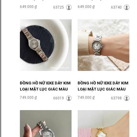
NGỌC ĐHĐ48303
PASTEL ĐHĐ48301
649.000 ₫
649.000 ₫
63725
63740
ĐỒNG HỒ NỮ IEKE DÂY KIM
ĐỒNG HỒ NỮ IEKE DÂY KIM
LOẠI MẶT LỤC GIÁC MÀU
LOẠI MẶT LỤC GIÁC MÀU
XÁM ĐHĐ48502
TRẮNG ĐHĐ48501
749.000 ₫
749.000 ₫
66019
63798