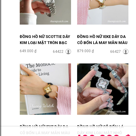
ĐỒNG HỒ NỮ SCOTTIE DÂY
ĐỒNG HỒ NỮ IEKE DÂY DA
KIM LOẠI MẶT TRÒN BẠC
CỎ BỐN LÁ MAY MẮN MÀU
SANG CHẢNH ĐHĐ46905
TRẮNG ĐHĐ48702
649.000 ₫
879.000 ₫
64422
66427
ĐỒNG HỒ NỮ IEKE DÂY DA
ĐỒNG HỒ NỮ CỎ BỐN LÁ
CỎ BỐN LÁ MAY MẮN MÀU
DÂY KIM LOẠI MẶT NHỎ