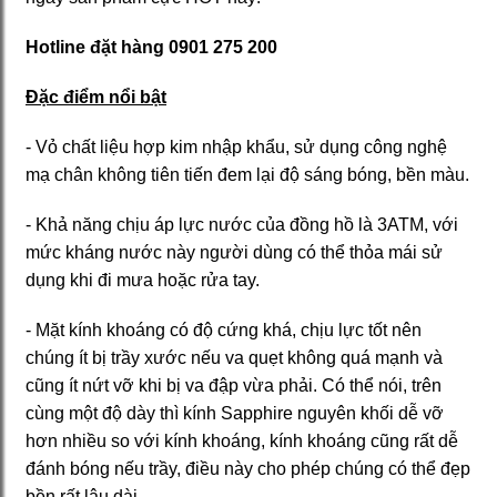
Hotline đặt hàng 0901 275 200
Đặc điểm nổi bật
- Vỏ chất liệu hợp kim nhập khẩu, sử dụng công nghệ
mạ chân không tiên tiến đem lại độ sáng bóng, bền màu.
- Khả năng chịu áp lực nước của đồng hồ là 3ATM, với
mức kháng nước này người dùng có thể thỏa mái sử
dụng khi đi mưa hoặc rửa tay.
- Mặt kính khoáng có độ cứng khá, chịu lực tốt nên
chúng ít bị trầy xước nếu va quẹt không quá mạnh và
cũng ít nứt vỡ khi bị va đập vừa phải. Có thể nói, trên
cùng một độ dày thì kính Sapphire nguyên khối dễ vỡ
hơn nhiều so với kính khoáng, kính khoáng cũng rất dễ
đánh bóng nếu trầy, điều này cho phép chúng có thể đẹp
bền rất lâu dài.