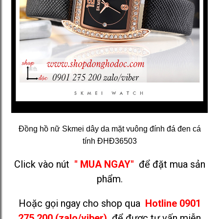
Đồng hồ nữ Skmei dây da mặt vuông đính đá đen cá
tính ĐHĐ36503
Click vào nút
" MUA NGAY"
để đặt mua sản
phẩm.
Hoặc gọi ngay cho shop qua
Hotline 0901
275 200 (zalo/viber)
để được tư vấn miễn