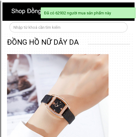
Đã có 62932 người mua sản phẩm này
ĐỒNG HỒ NỮ DÂY DA