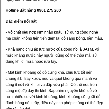
Hotline đặt hàng 0901 275 200
Đặc điểm nổi bật
- Vỏ chất liệu hợp kim nhập khẩu, sử dụng công nghệ
mạ chân không tiên tiến đem lại độ sáng bóng, bền màu.
- Khả năng chịu áp lực nước của đồng hồ là 3ATM, với
mức kháng nước này người dùng có thể thỏa mái sử
dụng khi đi mưa hoặc rửa tay.
- Mặt kính khoáng có độ cứng khá, chịu lực tốt nên
chúng ít bị trầy xước nếu va quẹt không quá mạnh và
cũng ít nứt vỡ khi bị va đập vừa phải. Có thể nói, trên
cùng một độ dày thì kính Sapphire nguyên khối dễ vỡ
hơn nhiều so với kính khoáng, kính khoáng cũng rất dễ
đánh bóng nếu trầy, điều này cho phép chúng có thể đẹp
bền rất lâu dài.