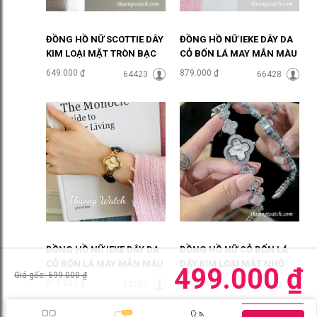
ĐỒNG HỒ NỮ SCOTTIE DÂY
ĐỒNG HỒ NỮ IEKE DÂY DA
KIM LOẠI MẶT TRÒN BẠC
CỎ BỐN LÁ MAY MẮN MÀU
SANG CHẢNH ĐHĐ46905
TRẮNG ĐHĐ48702
649.000 ₫
879.000 ₫
64423
66428
ĐỒNG HỒ NỮ IEKE DÂY DA
ĐỒNG HỒ NỮ CỎ BỐN LÁ
CỎ BỐN LÁ MAY MẮN MÀU
DÂY KIM LOẠI MẶT NHỎ
499.000 ₫
Giá gốc: 699.000 ₫
ĐEN ĐHĐ48701
MẶT HỒNG ĐHĐ48404
879.000 ₫
649.000 ₫
63203
62413