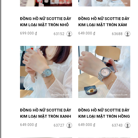
ĐỒNG HỒ NỮ SCOTTIE DÂY
ĐỒNG HỒ NỮ SCOTTIE DÂY
KIM LOẠI MẶT TRÒN NHỎ
KIM LOẠI MẶT TRÒN XÁM
ĐÍNH ĐÁ ĐHĐ48601
THỜI THƯỢNG ĐHĐ48302
699.000 ₫
649.000 ₫
63152
63688
ĐỒNG HỒ NỮ SCOTTIE DÂY
ĐỒNG HỒ NỮ SCOTTIE DÂY
KIM LOẠI MẶT TRÒN XANH
KIM LOẠI MẶT TRÒN HỒNG
NGỌC ĐHĐ48303
PASTEL ĐHĐ48301
649.000 ₫
649.000 ₫
63727
63743