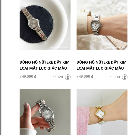
ĐỒNG HỒ NỮ IEKE DÂY KIM
ĐỒNG HỒ NỮ IEKE DÂY KIM
LOẠI MẶT LỤC GIÁC MÀU
LOẠI MẶT LỤC GIÁC MÀU
XÁM ĐHĐ48502
TRẮNG ĐHĐ48501
749.000 ₫
749.000 ₫
66020
63800