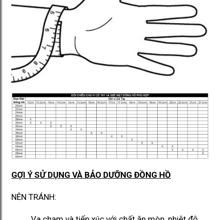
GỢI Ý SỬ DỤNG VÀ BẢO DƯỠNG ĐỒNG HỒ
NÊN TRÁNH:
Va chạm và tiếp xúc với chất ăn mòn, nhiệt độ