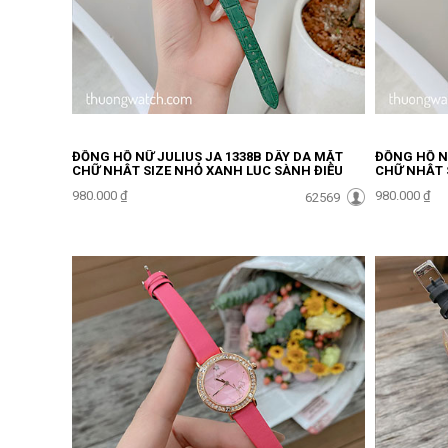
ĐỒNG HỒ NỮ JULIUS JA 1338B DÂY DA MẶT
ĐỒNG HỒ NỮ
CHỮ NHẬT SIZE NHỎ XANH LỤC SÀNH ĐIỆU
CHỮ NHẬT 
ĐHĐ40903
ĐHĐ40902
980.000 ₫
980.000 ₫
62569