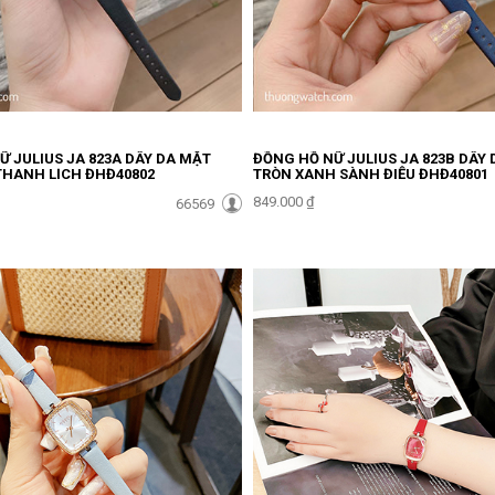
 JULIUS JA 823A DÂY DA MẶT
ĐỒNG HỒ NỮ JULIUS JA 823B DÂY
THANH LỊCH ĐHĐ40802
TRÒN XANH SÀNH ĐIỆU ĐHĐ40801
849.000 ₫
66569