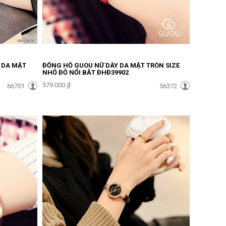
Y DA MẶT
ĐỒNG HỒ GUOU NỮ DÂY DA MẶT TRÒN SIZE
1
NHỎ ĐỎ NỔI BẬT ĐHĐ39902
579.000 ₫
66701
56372