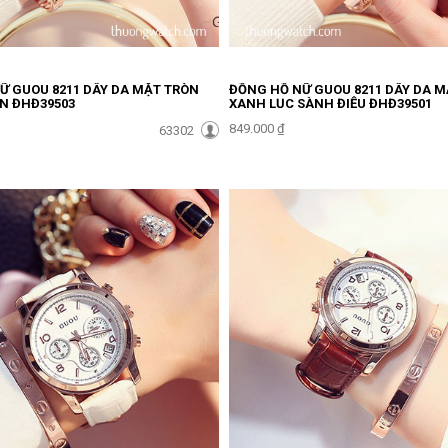
Ữ GUOU 8211 DÂY DA MẶT TRÒN
ĐỒNG HỒ NỮ GUOU 8211 DÂY DA 
ỂN ĐHĐ39503
XANH LỤC SÀNH ĐIỆU ĐHĐ39501
849.000 ₫
63302