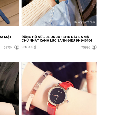
 DA MẶT
ĐỒNG HỒ NỮ JULIUS JA 1341D DÂY DA MẶT
CHỮ NHẬT XANH LỤC SÀNH ĐIỆU ĐHĐ40404
980.000 ₫
69734
70936