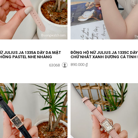
 JULIUS JA 1335A DÂY DA MẶT
ĐỒNG HỒ NỮ JULIUS JA 1335C DÂ
HỒNG PASTEL NHẸ NHÀNG
CHỮ NHẬT XANH DƯƠNG CÁ TÍNH 
890.000 ₫
63068