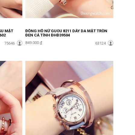
SU MẶT
ĐỒNG HỒ NỮ GUOU 8211 DÂY DA MẶT TRÒN
602
ĐEN CÁ TÍNH ĐHĐ39504
849.000 ₫
75646
63124