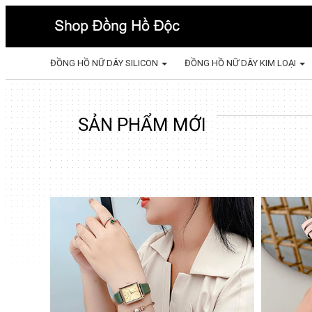
ĐỒNG HỒ NỮ DÂY SILICON
ĐỒNG HỒ NỮ DÂY KIM LOẠI
SẢN PHẨM MỚI