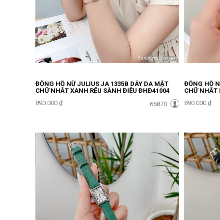
ĐỒNG HỒ NỮ JULIUS JA 1335B DÂY DA MẶT
ĐỒNG HỒ NỮ
CHỮ NHẬT XANH RÊU SÀNH ĐIỆU ĐHĐ41004
CHỮ NHẬT 
ĐHĐ41003
890.000 ₫
890.000 ₫
66870