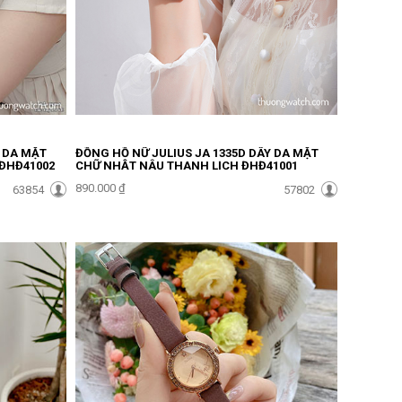
Y DA MẶT
ĐỒNG HỒ NỮ JULIUS JA 1335D DÂY DA MẶT
ĐHĐ41002
CHỮ NHẬT NÂU THANH LỊCH ĐHĐ41001
890.000 ₫
63854
57802