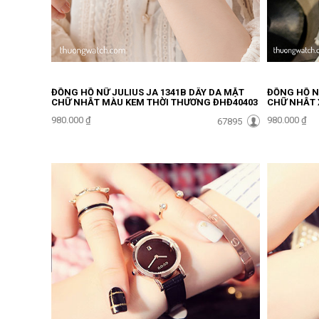
ĐỒNG HỒ NỮ JULIUS JA 1341B DÂY DA MẶT
ĐỒNG HỒ NỮ
CHỮ NHẬT MÀU KEM THỜI THƯỢNG ĐHĐ40403
CHỮ NHẬT 
980.000 ₫
980.000 ₫
67895