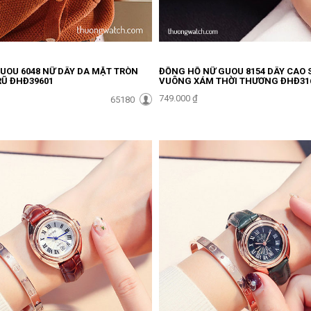
UOU 6048 NỮ DÂY DA MẶT TRÒN
ĐỒNG HỒ NỮ GUOU 8154 DÂY CAO 
RŨ ĐHĐ39601
VUÔNG XÁM THỜI THƯỢNG ĐHĐ31
749.000 ₫
65180