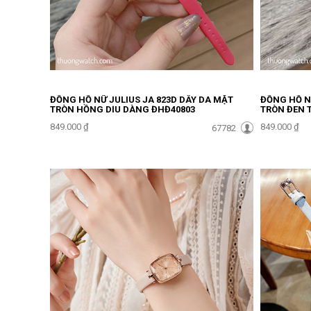
ĐỒNG HỒ NỮ JULIUS JA 823D DÂY DA MẶT
ĐỒNG HỒ NỮ
TRÒN HỒNG DỊU DÀNG ĐHĐ40803
TRÒN ĐEN 
849.000 ₫
849.000 ₫
67782