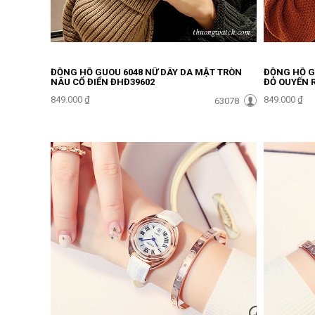
ĐỒNG HỒ GUOU 6048 NỮ DÂY DA MẶT TRÒN
ĐỒNG HỒ G
NÂU CỔ ĐIỂN ĐHĐ39602
ĐỎ QUYẾN 
849.000 ₫
849.000 ₫
63078