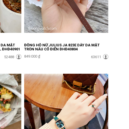
Y DA MẶT
ĐỒNG HỒ NỮ JULIUS JA 823E DÂY DA MẶT
L ĐHĐ40901
TRÒN NÂU CỔ ĐIỂN ĐHĐ40804
849.000 ₫
52488
63611