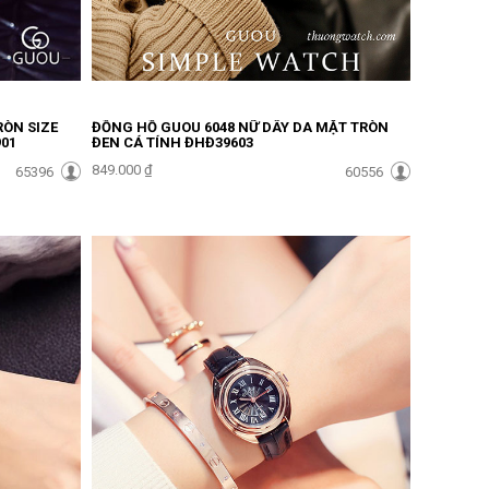
RÒN SIZE
ĐỒNG HỒ GUOU 6048 NỮ DÂY DA MẶT TRÒN
01
ĐEN CÁ TÍNH ĐHĐ39603
849.000 ₫
65396
60556