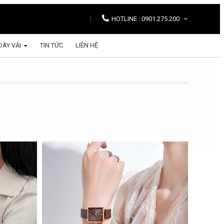
HOTLINE : 0901.275.200
DÂY VẢI
TIN TỨC
LIÊN HỆ