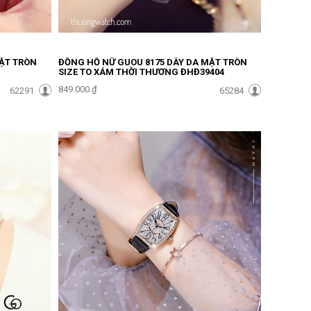
MẶT TRÒN
ĐỒNG HỒ NỮ GUOU 8175 DÂY DA MẶT TRÒN
SIZE TO XÁM THỜI THƯỢNG ĐHĐ39404
849.000 ₫
62291
65284