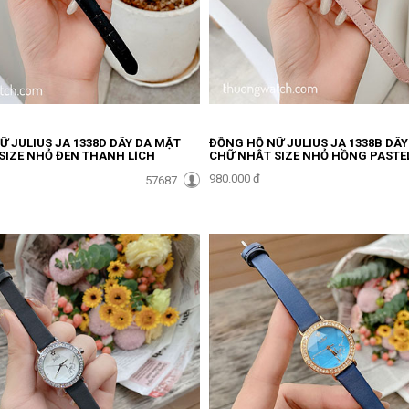
 JULIUS JA 1338D DÂY DA MẶT
ĐỒNG HỒ NỮ JULIUS JA 1338B DÂ
SIZE NHỎ ĐEN THANH LỊCH
CHỮ NHẬT SIZE NHỎ HỒNG PASTE
980.000 ₫
57687