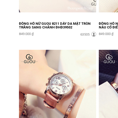
ĐỒNG HỒ NỮ GUOU 8211 DÂY DA MẶT TRÒN
ĐỒNG HỒ N
TRẮNG SANG CHẢNH ĐHĐ39502
NÂU CỔ ĐI
849.000 ₫
849.000 ₫
63505