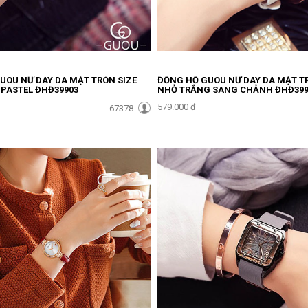
UOU NỮ DÂY DA MẶT TRÒN SIZE
ĐỒNG HỒ GUOU NỮ DÂY DA MẶT T
PASTEL ĐHĐ39903
NHỎ TRẮNG SANG CHẢNH ĐHĐ399
579.000 ₫
67378