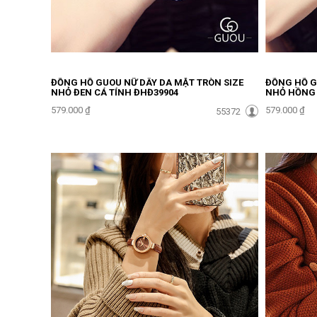
ĐỒNG HỒ GUOU NỮ DÂY DA MẶT TRÒN SIZE
ĐỒNG HỒ G
NHỎ ĐEN CÁ TÍNH ĐHĐ39904
NHỎ HỒNG 
579.000 ₫
579.000 ₫
55372