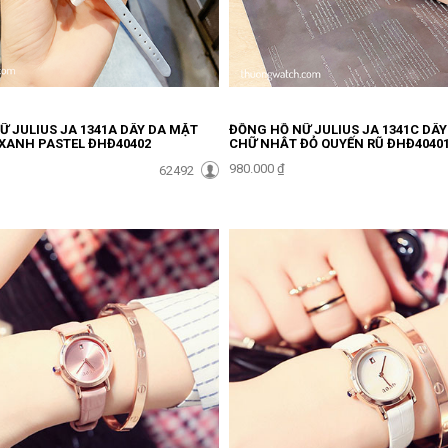
 JULIUS JA 1341A DÂY DA MẶT
ĐỒNG HỒ NỮ JULIUS JA 1341C DÂ
XANH PASTEL ĐHĐ40402
CHỮ NHẬT ĐỎ QUYẾN RŨ ĐHĐ4040
980.000 ₫
62492