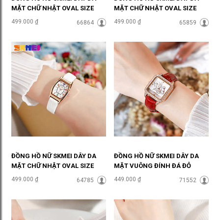
MẶT CHỮ NHẬT OVAL SIZE
MẶT CHỮ NHẬT OVAL SIZE
NHỎ ĐỎ QUYẾN RŨ ĐHĐ37003
NHỎ NÂU CỔ ĐIỂN ĐHĐ37002
499.000 ₫
499.000 ₫
66864
65859
ĐỒNG HỒ NỮ SKMEI DÂY DA
ĐỒNG HỒ NỮ SKMEI DÂY DA
MẶT CHỮ NHẬT OVAL SIZE
MẶT VUÔNG ĐÍNH ĐÁ ĐỎ
NHỎ TRẮNG SANG CHẢNH
QUYẾN RŨ ĐHĐ36905
499.000 ₫
449.000 ₫
64785
71552
ĐHĐ37001