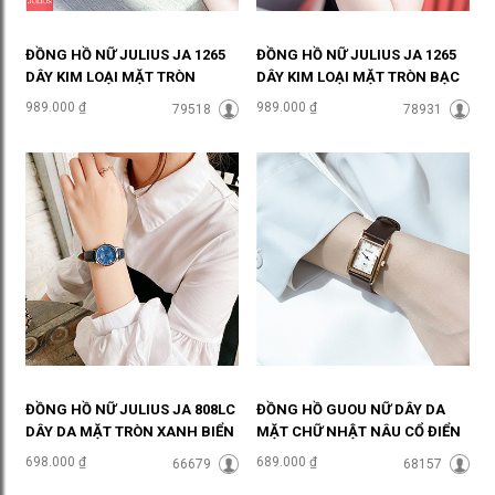
ĐỒNG HỒ NỮ JULIUS JA 1265
ĐỒNG HỒ NỮ JULIUS JA 1265
DÂY KIM LOẠI MẶT TRÒN
DÂY KIM LOẠI MẶT TRÒN BẠC
VÀNG SANG
HIỆN ĐẠI ĐHĐ36401
989.000 ₫
989.000 ₫
79518
78931
CHẢNH ĐHĐ36402
ĐỒNG HỒ NỮ JULIUS JA 808LC
ĐỒNG HỒ GUOU NỮ DÂY DA
DÂY DA MẶT TRÒN XANH BIỂN
MẶT CHỮ NHẬT NÂU CỔ ĐIỂN
CÁ TÍNH ĐHĐ35501
ĐHĐ36004
698.000 ₫
689.000 ₫
66679
68157