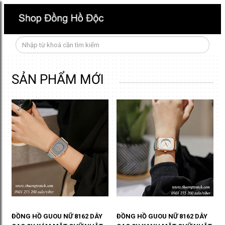
SẢN PHẨM MỚI
ĐỒNG HỒ GUOU NỮ 8162 DÂY
ĐỒNG HỒ GUOU NỮ 8162 DÂY