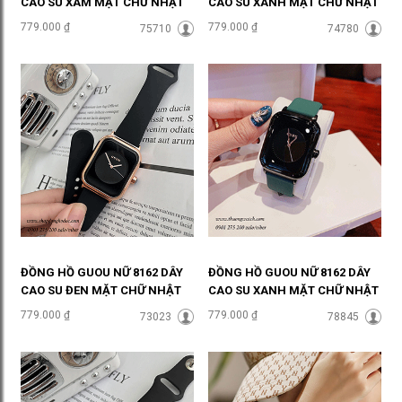
CAO SU XÁM MẶT CHỮ NHẬT
CAO SU XANH MẶT CHỮ NHẬT
XÁM THỜI THƯỢNG ĐHĐ38507
TRẮNG SÀNH ĐIỆU ĐHĐ38506
779.000 ₫
779.000 ₫
75710
74780
ĐỒNG HỒ GUOU NỮ 8162 DÂY
ĐỒNG HỒ GUOU NỮ 8162 DÂY
CAO SU ĐEN MẶT CHỮ NHẬT
CAO SU XANH MẶT CHỮ NHẬT
ĐEN SÀNH ĐIỆU ĐHĐ38505
ĐEN CÁ TÍNH ĐHĐ38503
779.000 ₫
779.000 ₫
73023
78845