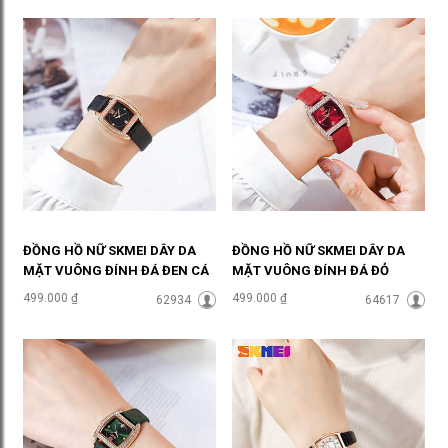
ĐỒNG HỒ NỮ SKMEI DÂY DA
ĐỒNG HỒ NỮ SKMEI DÂY DA
MẶT VUÔNG ĐÍNH ĐÁ ĐEN CÁ
MẶT VUÔNG ĐÍNH ĐÁ ĐỎ
TÍNH ĐHĐ36503
QUYẾN RŨ ĐHĐ36502
499.000 ₫
499.000 ₫
62934
64617