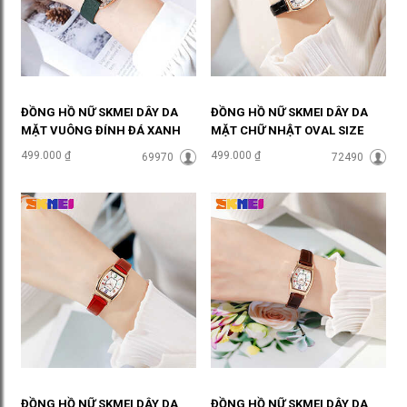
ĐỒNG HỒ NỮ SKMEI DÂY DA
ĐỒNG HỒ NỮ SKMEI DÂY DA
MẶT VUÔNG ĐÍNH ĐÁ XANH
MẶT CHỮ NHẬT OVAL SIZE
LỤC SÀNH ĐIỆU ĐHĐ36501
NHỎ ĐEN CÁ TÍNH ĐHĐ37004
499.000 ₫
499.000 ₫
69970
72490
ĐỒNG HỒ NỮ SKMEI DÂY DA
ĐỒNG HỒ NỮ SKMEI DÂY DA