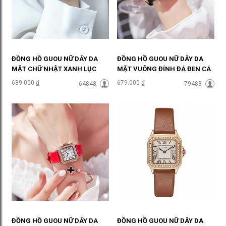
ĐỒNG HỒ GUOU NỮ DÂY DA
ĐỒNG HỒ GUOU NỮ DÂY DA
MẶT CHỮ NHẬT XANH LỤC
MẶT VUÔNG ĐÍNH ĐÁ ĐEN CÁ
THỜI THƯỢNG ĐHĐ36001
TÍNH ĐHĐ35905
689.000 ₫
679.000 ₫
64848
79483
ĐỒNG HỒ GUOU NỮ DÂY DA
ĐỒNG HỒ GUOU NỮ DÂY DA