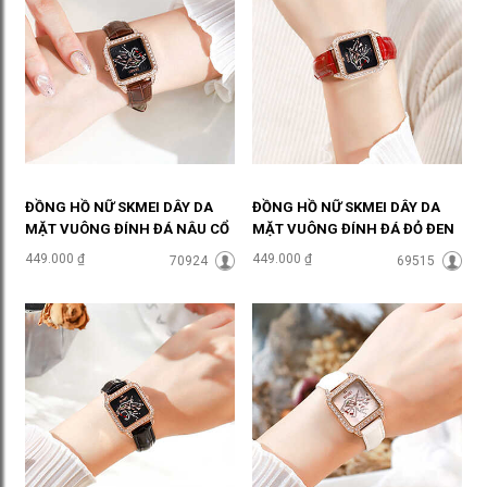
ĐỒNG HỒ NỮ SKMEI DÂY DA
ĐỒNG HỒ NỮ SKMEI DÂY DA
MẶT VUÔNG ĐÍNH ĐÁ NÂU CỔ
MẶT VUÔNG ĐÍNH ĐÁ ĐỎ ĐEN
ĐIỂN ĐHĐ36904
ĐỘC LẠ ĐHĐ36903
449.000 ₫
449.000 ₫
70924
69515