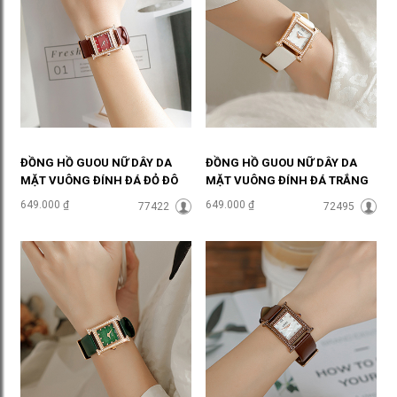
ĐỒNG HỒ GUOU NỮ DÂY DA
ĐỒNG HỒ GUOU NỮ DÂY DA
MẶT VUÔNG ĐÍNH ĐÁ ĐỎ ĐÔ
MẶT VUÔNG ĐÍNH ĐÁ TRẮNG
QUYẾN RŨ ĐHĐ35805
SANG CHẢNH ĐHĐ35804
649.000 ₫
649.000 ₫
77422
72495