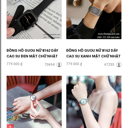
ĐỒNG HỒ GUOU NỮ 8162 DÂY
ĐỒNG HỒ GUOU NỮ 8162 DÂY
CAO SU ĐEN MẶT CHỮ NHẬT
CAO SU XANH MẶT CHỮ NHẬT
ĐEN CÁ TÍNH ĐHĐ38502
XANH SÀNH ĐIỆU ĐHĐ38501
779.000 ₫
779.000 ₫
70694
67255