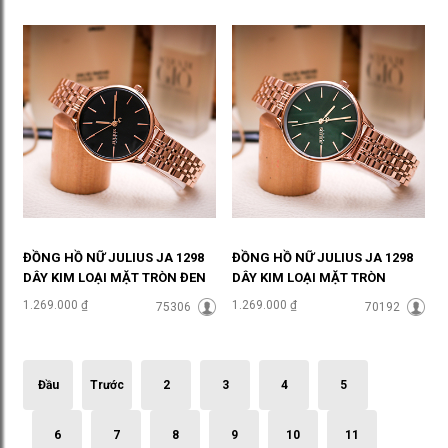
ĐỒNG HỒ NỮ JULIUS JA 1298
ĐỒNG HỒ NỮ JULIUS JA 1298
DÂY KIM LOẠI MẶT TRÒN ĐEN
DÂY KIM LOẠI MẶT TRÒN
THANH LỊCH ĐHĐ37604
XANH LỤC THỜI
1.269.000 ₫
1.269.000 ₫
75306
70192
THƯỢNG ĐHĐ37603
Đầu
Trước
2
3
4
5
6
7
8
9
10
11