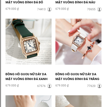
MẶT VUÔNG ĐÍNH ĐÁ ĐỎ
MẶT VUÔNG ĐÍNH ĐÁ NÂU
QUYẾN RŨ ĐHĐ35904
CAM ĐHĐ35903
679.000 ₫
679.000 ₫
74413
70655
ĐỒNG HỒ GUOU NỮ DÂY DA
ĐỒNG HỒ GUOU NỮ DÂY DA
MẶT VUÔNG ĐÍNH ĐÁ XANH
MẶT VUÔNG ĐÍNH ĐÁ TRẮNG
LỤC SÀNH ĐIỆU ĐHĐ35902
SANG CHẢNH ĐHĐ35901
679.000 ₫
679.000 ₫
67576
77620