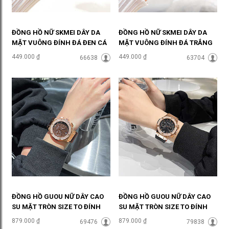
ĐỒNG HỒ NỮ SKMEI DÂY DA
ĐỒNG HỒ NỮ SKMEI DÂY DA
MẶT VUÔNG ĐÍNH ĐÁ ĐEN CÁ
MẶT VUÔNG ĐÍNH ĐÁ TRẮNG
TÍNH ĐHĐ36902
SANG CHẢNH ĐHĐ36901
449.000 ₫
449.000 ₫
66638
63704
ĐỒNG HỒ GUOU NỮ DÂY CAO
ĐỒNG HỒ GUOU NỮ DÂY CAO
SU MẶT TRÒN SIZE TO ĐÍNH
SU MẶT TRÒN SIZE TO ĐÍNH
ĐÁ NÂU TÂY ĐHĐ35605
ĐÁ ĐEN SANG CHẢNH
879.000 ₫
879.000 ₫
69476
79838
ĐHĐ35606