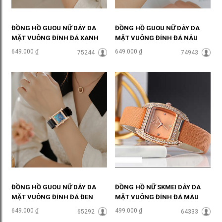
ĐỒNG HỒ GUOU NỮ DÂY DA
ĐỒNG HỒ GUOU NỮ DÂY DA
MẶT VUÔNG ĐÍNH ĐÁ XANH
MẶT VUÔNG ĐÍNH ĐÁ NÂU
LỤC SÀNH ĐIỆU ĐHĐ35803
THỜI THƯỢNG ĐHĐ35802
649.000 ₫
649.000 ₫
75244
74943
ĐỒNG HỒ GUOU NỮ DÂY DA
ĐỒNG HỒ NỮ SKMEI DÂY DA
MẶT VUÔNG ĐÍNH ĐÁ ĐEN
MẶT VUÔNG ĐÍNH ĐÁ MÀU
THANH LỊCH ĐHĐ35801
KEM SANG CHẢNH ĐHĐ36504
649.000 ₫
499.000 ₫
65292
64333