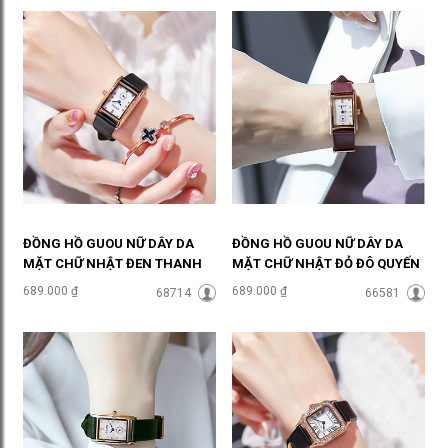
ĐỒNG HỒ GUOU NỮ DÂY DA
ĐỒNG HỒ GUOU NỮ DÂY DA
MẶT CHỮ NHẬT ĐEN THANH
MẶT CHỮ NHẬT ĐỎ ĐÔ QUYẾN
LỊCH ĐHĐ36003
RŨ ĐHĐ36002
689.000 ₫
689.000 ₫
68714
66581