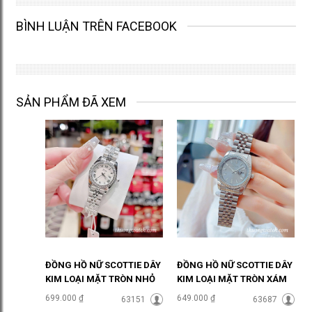
BÌNH LUẬN TRÊN FACEBOOK
SẢN PHẨM ĐÃ XEM
ĐỒNG HỒ NỮ SCOTTIE DÂY
ĐỒNG HỒ NỮ SCOTTIE DÂY
KIM LOẠI MẶT TRÒN NHỎ
KIM LOẠI MẶT TRÒN XÁM
ĐÍNH ĐÁ ĐHĐ48601
THỜI THƯỢNG ĐHĐ48302
699.000 ₫
649.000 ₫
63151
63687