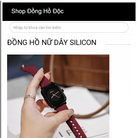
Đã có 84522 người mua sản phẩm này
ĐỒNG HỒ NỮ DÂY SILICON