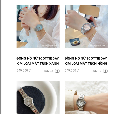
ĐỒNG HỒ NỮ SCOTTIE DÂY
ĐỒNG HỒ NỮ SCOTTIE DÂY
KIM LOẠI MẶT TRÒN XANH
KIM LOẠI MẶT TRÒN HỒNG
NGỌC ĐHĐ48303
PASTEL ĐHĐ48301
649.000 ₫
649.000 ₫
63725
63739