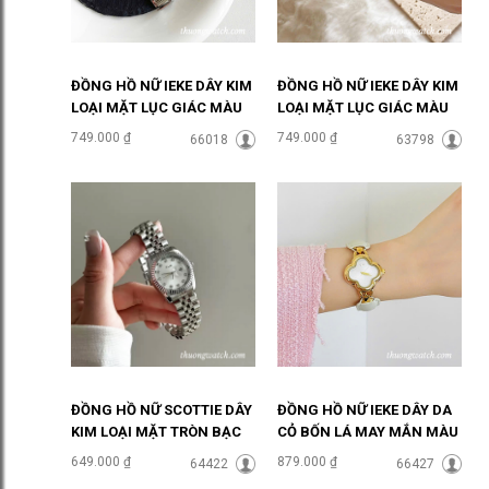
ĐỒNG HỒ NỮ IEKE DÂY KIM
ĐỒNG HỒ NỮ IEKE DÂY KIM
LOẠI MẶT LỤC GIÁC MÀU
LOẠI MẶT LỤC GIÁC MÀU
XÁM ĐHĐ48502
TRẮNG ĐHĐ48501
749.000 ₫
749.000 ₫
66018
63798
ĐỒNG HỒ NỮ SCOTTIE DÂY
ĐỒNG HỒ NỮ IEKE DÂY DA
KIM LOẠI MẶT TRÒN BẠC
CỎ BỐN LÁ MAY MẮN MÀU
SANG CHẢNH ĐHĐ46905
TRẮNG ĐHĐ48702
649.000 ₫
879.000 ₫
64422
66427