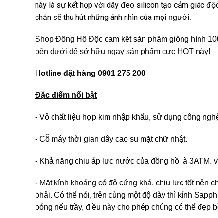
này là sự kết hợp với dây đeo silicon tạo cảm giác độc
chắn sẽ thu hút những ánh nhìn của mọi
người.
Shop Đồng Hồ Độc cam kết sản phẩm giống hình 100%.
bên dưới để sở hữu ngay sản phẩm cực HOT này!
Hotline đặt hàng 0901 275 200
Đặc điểm nổi bật
- Vỏ chất liệu hợp kim nhập khẩu, sử dụng công ngh
- Cỗ máy thời gian dây cao su mặt chữ nhật.
- Khả năng chịu áp lực nước của đồng hồ là 3ATM, v
- Mặt kính khoáng có độ cứng khá, chịu lực tốt nên c
phải. Có thể nói, trên cùng một độ dày thì kính Sap
bóng nếu trầy, điều này cho phép chúng có thể đẹp bề