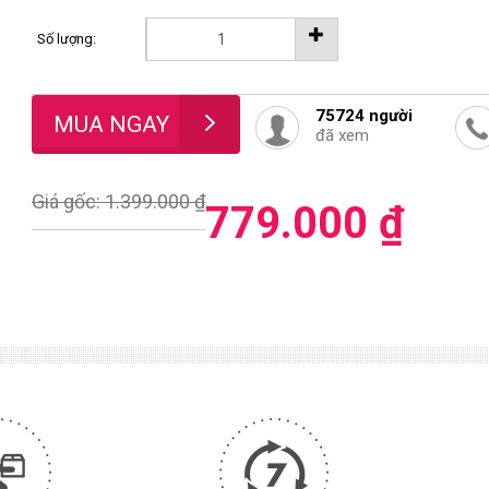
Số lượng:
75724
người
đã xem
Giá gốc: 1.399.000 ₫
779.000 ₫