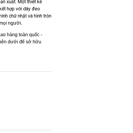
ản xuất. Một thiết kế
 kết hợp với dây đeo
hình chữ nhật và hình tròn
 mọi
người.
ao hàng toàn quốc -
 bên dưới để sở hữu