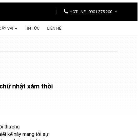
HOTLINE : 0901.275.200
DÂY VẢI
TIN TỨC
LIÊN HỆ
chữ nhật xám thời
ời thượng
hiết kế này mang tới sự