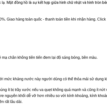
 lạ. Mặt đồng hồ là sự kết hợp giữa hình chữ nhật và hình tròn b
 Giao hàng toàn quốc - thanh toán tiền khi nhận hàng. Click
ệ mạ chân không tiên tiến đem lại độ sáng bóng, bền màu.
ới mức kháng nước này người dùng có thể thỏa mái sử dụng kh
húng ít bị trầy xước nếu va quẹt không quá mạnh và cũng ít nứt 
phire nguyên khối dễ vỡ hơn nhiều so với kính khoáng, kính kho
n rất lâu dài.