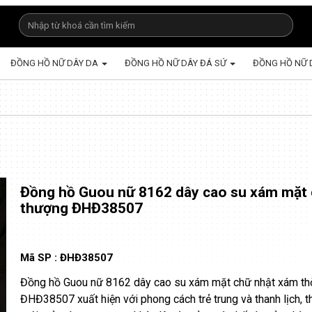
ĐỒNG HỒ NỮ DÂY DA
ĐỒNG HỒ NỮ DÂY ĐÁ SỨ
ĐỒNG HỒ NỮ 
Đồng hồ Guou nữ 8162 dây cao su xám mặt 
thượng ĐHĐ38507
Mã SP :
ĐHĐ38507
Đồng hồ Guou nữ 8162 dây cao su xám mặt chữ nhật xám th
ĐHĐ38507 xuất hiện với phong cách trẻ trung và thanh lịch, t