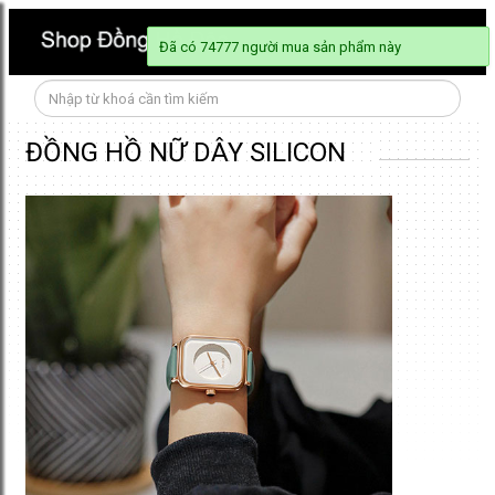
Đã có 74777 n
ĐỒNG HỒ NỮ DÂY SILICON