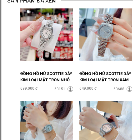
SẢN PHẨM ĐÃ XEM
ĐỒNG HỒ NỮ SCOTTIE DÂY
ĐỒNG HỒ NỮ SCOTTIE DÂY
KIM LOẠI MẶT TRÒN NHỎ
KIM LOẠI MẶT TRÒN XÁM
ĐÍNH ĐÁ ĐHĐ48601
THỜI THƯỢNG ĐHĐ48302
699.000 ₫
649.000 ₫
63151
63688