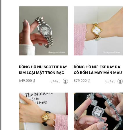
ĐỒNG HỒ NỮ SCOTTIE DÂY
ĐỒNG HỒ NỮ IEKE DÂY DA
KIM LOẠI MẶT TRÒN BẠC
CỎ BỐN LÁ MAY MẮN MÀU
SANG CHẢNH ĐHĐ46905
TRẮNG ĐHĐ48702
649.000 ₫
879.000 ₫
64423
66428