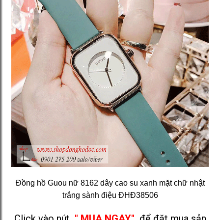
Đồng hồ Guou nữ 8162 dây cao su xanh mặt chữ nhật
trắng sành điệu ĐHĐ38506
Click vào nút
" MUA NGAY"
để đặt mua sản