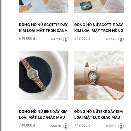
ĐỒNG HỒ NỮ SCOTTIE DÂY
ĐỒNG HỒ NỮ SCOTTIE DÂY
KIM LOẠI MẶT TRÒN XANH
KIM LOẠI MẶT TRÒN HỒNG
NGỌC ĐHĐ48303
PASTEL ĐHĐ48301
649.000 ₫
649.000 ₫
63726
63742
ĐỒNG HỒ NỮ IEKE DÂY KIM
ĐỒNG HỒ NỮ IEKE DÂY KIM
LOẠI MẶT LỤC GIÁC MÀU
LOẠI MẶT LỤC GIÁC MÀU
XÁM ĐHĐ48502
TRẮNG ĐHĐ48501
749.000 ₫
749.000 ₫
66020
63800