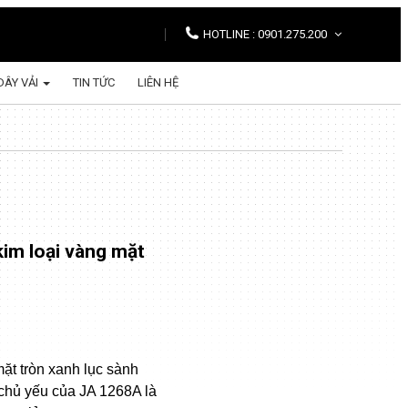
HOTLINE : 0901.275.200
DÂY VẢI
TIN TỨC
LIÊN HỆ
im loại vàng mặt
ặt tròn xanh lục sành
chủ yếu của JA 1268A là