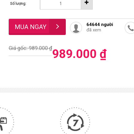
Số lượng:
64644
người
đã xem
Giá gốc: 989.000 ₫
989.000 ₫