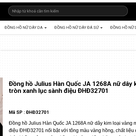
ĐỒNG HỒ NỮ DÂY DA
ĐỒNG HỒ NỮ DÂY ĐÁ SỨ
ĐỒNG HỒ NỮ 
Đồng hồ Julius Hàn Quốc JA 1268A nữ dây k
tròn xanh lục sành điệu ĐHĐ32701
Mã SP :
ĐHĐ32701
Đồng hồ Julius Hàn Quốc JA 1268A nữ dây kim loại vàng m
điệu ĐHĐ32701 nổi bật với tông màu vàng hồng, chất liệu 