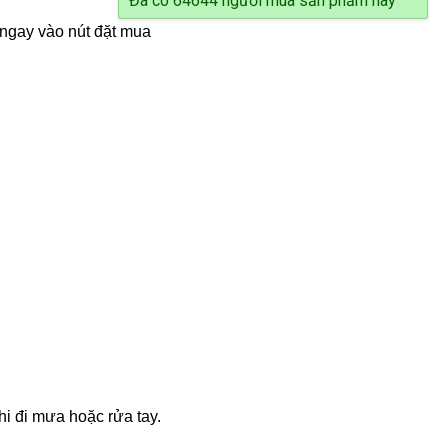
Đã có 64644 người
 ngay vào nút đặt mua
i đi mưa hoặc rửa tay.