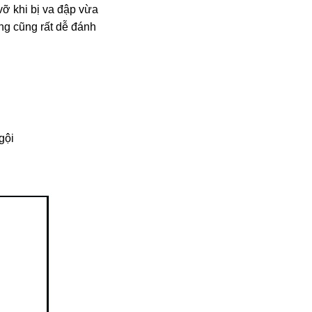
vỡ khi bị va đập vừa
áng cũng rất dễ đánh
gội