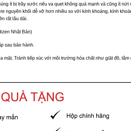
húng ít bị trầy xước nếu va quẹt không quá mạnh và cũng ít nứt 
phire nguyên khối dễ vỡ hơn nhiều so với kính khoáng, kính kho
n rất lâu dài.
tizen Nhật Bản)
hấp sau bảo hành.
 mặt. Tránh tiếp xúc với môi trường hóa chất như giặt đồ, tắm 