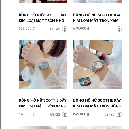
ĐỒNG HỒ NỮ SCOTTIE DÂY
ĐỒNG HỒ NỮ SCOTTIE DÂY
KIM LOẠI MẶT TRÒN NHỎ
KIM LOẠI MẶT TRÒN XÁM
ĐÍNH ĐÁ ĐHĐ48601
THỜI THƯỢNG ĐHĐ48302
699.000 ₫
649.000 ₫
63149
63683
ĐỒNG HỒ NỮ SCOTTIE DÂY
ĐỒNG HỒ NỮ SCOTTIE DÂY
KIM LOẠI MẶT TRÒN XANH
KIM LOẠI MẶT TRÒN HỒNG
NGỌC ĐHĐ48303
PASTEL ĐHĐ48301
649.000 ₫
649.000 ₫
63722
63736