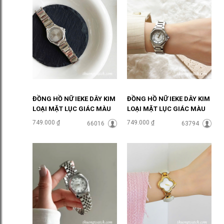
ĐỒNG HỒ NỮ IEKE DÂY KIM
ĐỒNG HỒ NỮ IEKE DÂY KIM
LOẠI MẶT LỤC GIÁC MÀU
LOẠI MẶT LỤC GIÁC MÀU
XÁM ĐHĐ48502
TRẮNG ĐHĐ48501
749.000 ₫
749.000 ₫
66016
63794