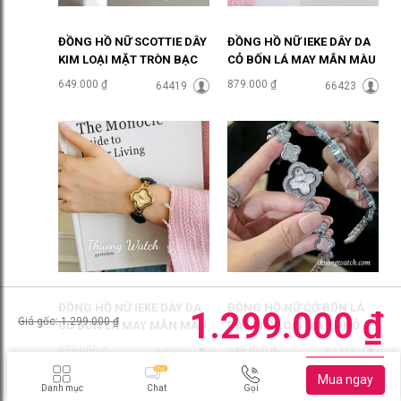
ĐỒNG HỒ NỮ SCOTTIE DÂY
ĐỒNG HỒ NỮ IEKE DÂY DA
KIM LOẠI MẶT TRÒN BẠC
CỎ BỐN LÁ MAY MẮN MÀU
SANG CHẢNH ĐHĐ46905
TRẮNG ĐHĐ48702
649.000 ₫
879.000 ₫
64419
66423
ĐỒNG HỒ NỮ IEKE DÂY DA
ĐỒNG HỒ NỮ CỎ BỐN LÁ
1.299.000 ₫
Giá gốc: 1.299.000 ₫
CỎ BỐN LÁ MAY MẮN MÀU
DÂY KIM LOẠI MẶT NHỎ
ĐEN ĐHĐ48701
MẶT HỒNG ĐHĐ48404
879.000 ₫
649.000 ₫
63201
62411
Danh mục
Chat
Gọi