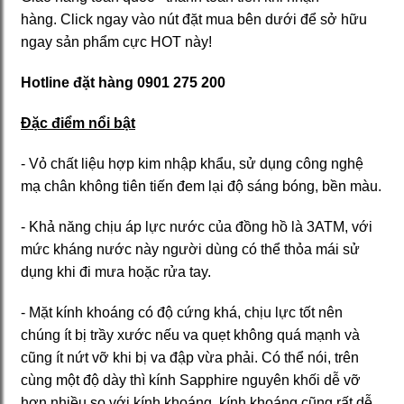
hàng. Click ngay vào nút đặt mua bên dưới để sở hữu
ngay sản phẩm cực HOT này!
Hotline đặt hàng
0901 275 200
Đặc điểm nổi bật
- Vỏ chất liệu hợp kim nhập khẩu, sử dụng công nghệ
mạ chân không tiên tiến đem lại độ sáng bóng, bền màu.
- Khả năng chịu áp lực nước của đồng hồ là 3ATM, với
mức kháng nước này người dùng có thể thỏa mái sử
dụng khi đi mưa hoặc rửa tay.
- Mặt kính khoáng có độ cứng khá, chịu lực tốt nên
chúng ít bị trầy xước nếu va quẹt không quá mạnh và
cũng ít nứt vỡ khi bị va đập vừa phải. Có thể nói, trên
cùng một độ dày thì kính Sapphire nguyên khối dễ vỡ
hơn nhiều so với kính khoáng, kính khoáng cũng rất dễ