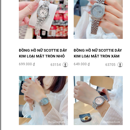
ĐỒNG HỒ NỮ SCOTTIE DÂY
ĐỒNG HỒ NỮ SCOTTIE DÂY
KIM LOẠI MẶT TRÒN NHỎ
KIM LOẠI MẶT TRÒN XÁM
ĐÍNH ĐÁ ĐHĐ48601
THỜI THƯỢNG ĐHĐ48302
699.000 ₫
649.000 ₫
63154
63705