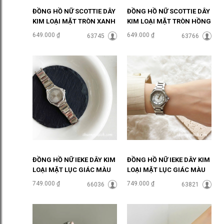
ĐỒNG HỒ NỮ SCOTTIE DÂY
ĐỒNG HỒ NỮ SCOTTIE DÂY
KIM LOẠI MẶT TRÒN XANH
KIM LOẠI MẶT TRÒN HỒNG
NGỌC ĐHĐ48303
PASTEL ĐHĐ48301
649.000 ₫
649.000 ₫
63745
63766
ĐỒNG HỒ NỮ IEKE DÂY KIM
ĐỒNG HỒ NỮ IEKE DÂY KIM
LOẠI MẶT LỤC GIÁC MÀU
LOẠI MẶT LỤC GIÁC MÀU
XÁM ĐHĐ48502
TRẮNG ĐHĐ48501
749.000 ₫
749.000 ₫
66036
63821