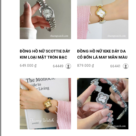
ĐỒNG HỒ NỮ SCOTTIE DÂY
ĐỒNG HỒ NỮ IEKE DÂY DA
KIM LOẠI MẶT TRÒN BẠC
CỎ BỐN LÁ MAY MẮN MÀU
SANG CHẢNH ĐHĐ46905
TRẮNG ĐHĐ48702
649.000 ₫
879.000 ₫
64449
66441