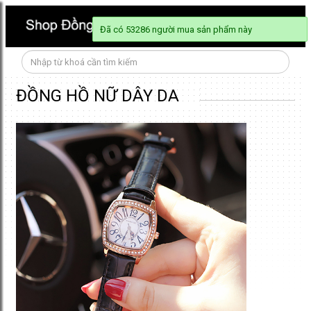
Đã có 53286 n
ĐỒNG HỒ NỮ DÂY DA