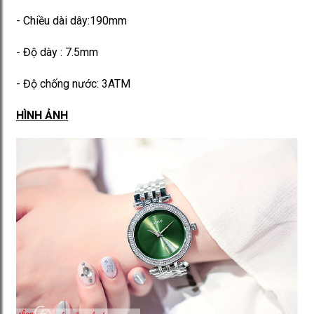
- Chiều dài dây:190mm
- Độ dày : 7.5mm
- Độ chống nước: 3ATM
HÌNH ẢNH