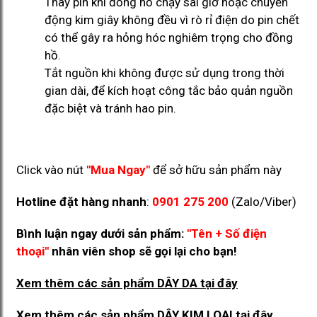
Thay pin khi đồng hồ chạy sai giờ hoặc chuyển
động kim giây không đều vì rò rỉ điện do pin chết
có thể gây ra hỏng hóc nghiêm trọng cho đồng
hồ.
Tắt nguồn khi không được sử dụng trong thời
gian dài, để kích hoạt công tắc bảo quản nguồn
đặc biệt và tránh hao pin.
Click vào nút
"Mua Ngay"
để sở hữu sản phẩm này
Hotline đặt hàng nhanh
:
0901 275 200
(Zalo/Viber)
Bình luận ngay dưới sản phẩm:
"Tên + Số điện
thoại"
nhân viên shop sẽ gọi lại cho bạn!
Xem thêm các sản phẩm DÂY DA
tại đây
Xem thêm các sản phẩm DÂY KIM LOẠI
tại đây