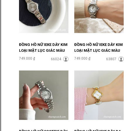
ĐỒNG HỒ NỮ IEKE DÂY KIM
ĐỒNG HỒ NỮ IEKE DÂY KIM
LOẠI MẶT LỤC GIÁC MÀU
LOẠI MẶT LỤC GIÁC MÀU
XÁM ĐHĐ48502
TRẮNG ĐHĐ48501
749.000 ₫
749.000 ₫
66024
63807