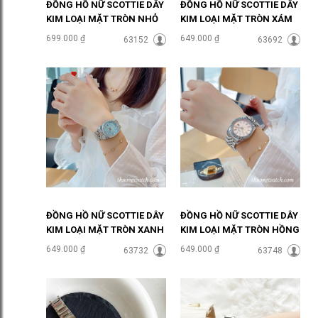
ĐỒNG HỒ NỮ SCOTTIE DÂY
ĐỒNG HỒ NỮ SCOTTIE DÂY
KIM LOẠI MẶT TRÒN NHỎ
KIM LOẠI MẶT TRÒN XÁM
ĐÍNH ĐÁ ĐHĐ48601
THỜI THƯỢNG ĐHĐ48302
699.000 ₫
649.000 ₫
63152
63692
ĐỒNG HỒ NỮ SCOTTIE DÂY
ĐỒNG HỒ NỮ SCOTTIE DÂY
KIM LOẠI MẶT TRÒN XANH
KIM LOẠI MẶT TRÒN HỒNG
NGỌC ĐHĐ48303
PASTEL ĐHĐ48301
649.000 ₫
649.000 ₫
63732
63748