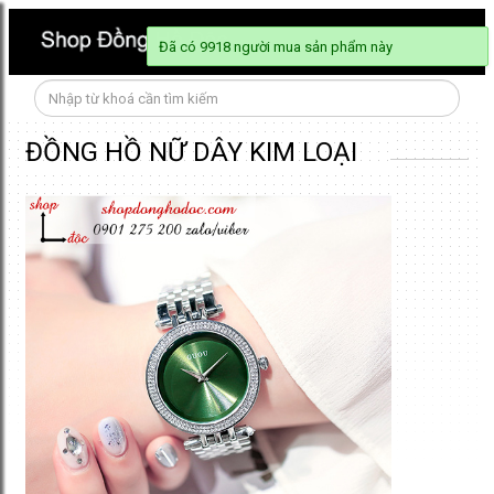
Đã có 9918 người mua sản phẩm này
ĐỒNG HỒ NỮ DÂY KIM LOẠI