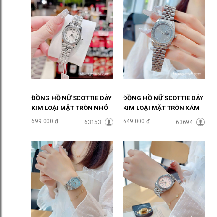
ĐỒNG HỒ NỮ SCOTTIE DÂY
ĐỒNG HỒ NỮ SCOTTIE DÂY
KIM LOẠI MẶT TRÒN NHỎ
KIM LOẠI MẶT TRÒN XÁM
ĐÍNH ĐÁ ĐHĐ48601
THỜI THƯỢNG ĐHĐ48302
699.000 ₫
649.000 ₫
63153
63694