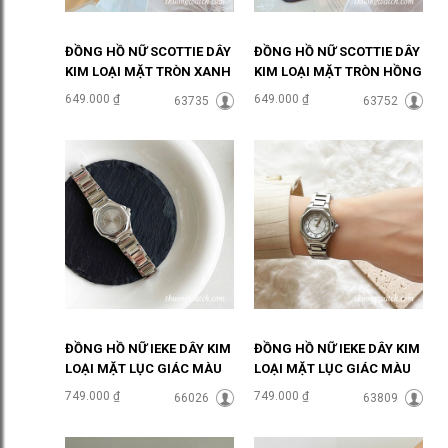
ĐỒNG HỒ NỮ SCOTTIE DÂY
ĐỒNG HỒ NỮ SCOTTIE DÂY
KIM LOẠI MẶT TRÒN XANH
KIM LOẠI MẶT TRÒN HỒNG
NGỌC ĐHĐ48303
PASTEL ĐHĐ48301
649.000 ₫
649.000 ₫
63735
63752
ĐỒNG HỒ NỮ IEKE DÂY KIM
ĐỒNG HỒ NỮ IEKE DÂY KIM
LOẠI MẶT LỤC GIÁC MÀU
LOẠI MẶT LỤC GIÁC MÀU
XÁM ĐHĐ48502
TRẮNG ĐHĐ48501
749.000 ₫
749.000 ₫
66026
63809