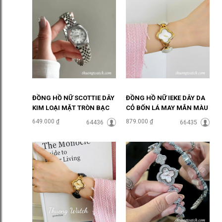
ĐỒNG HỒ NỮ SCOTTIE DÂY
ĐỒNG HỒ NỮ IEKE DÂY DA
KIM LOẠI MẶT TRÒN BẠC
CỎ BỐN LÁ MAY MẮN MÀU
SANG CHẢNH ĐHĐ46905
TRẮNG ĐHĐ48702
649.000 ₫
879.000 ₫
64436
66435