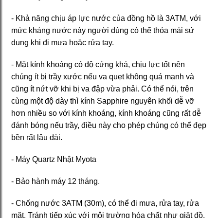
- Khả năng chịu áp lực nước của đồng hồ là 3ATM, với
mức kháng nước này người dùng có thể thỏa mái sử
dụng khi đi mưa hoặc rửa tay.
- Mặt kính khoáng có độ cứng khá, chịu lực tốt nên
chúng ít bị trầy xước nếu va quẹt không quá mạnh và
cũng ít nứt vỡ khi bị va đập vừa phải. Có thể nói, trên
cùng một độ dày thì kính Sapphire nguyên khối dễ vỡ
hơn nhiều so với kính khoáng, kính khoáng cũng rất dễ
đánh bóng nếu trầy, điều này cho phép chúng có thể đẹp
bền rất lâu dài.
- Máy Quartz Nhật Myota
- Bảo hành máy 12 tháng.
- Chống nước 3ATM (30m), có thể đi mưa, rửa tay, rửa
mặt. Tránh tiếp xúc với môi trường hóa chất như giặt đồ,