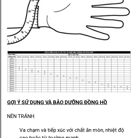
GỢI Ý SỬ DỤNG VÀ BẢO DƯỠNG ĐỒNG HỒ
NÊN TRÁNH:
Va chạm và tiếp xúc với chất ăn mòn, nhiệt độ
cao hoặc từ trường mạnh.