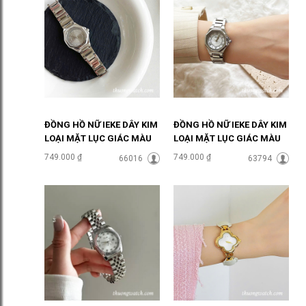
ĐỒNG HỒ NỮ IEKE DÂY KIM
ĐỒNG HỒ NỮ IEKE DÂY KIM
LOẠI MẶT LỤC GIÁC MÀU
LOẠI MẶT LỤC GIÁC MÀU
XÁM ĐHĐ48502
TRẮNG ĐHĐ48501
749.000 ₫
749.000 ₫
66016
63794