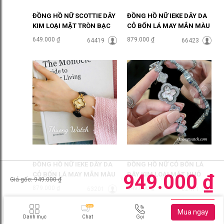
ĐỒNG HỒ NỮ SCOTTIE DÂY
ĐỒNG HỒ NỮ IEKE DÂY DA
KIM LOẠI MẶT TRÒN BẠC
CỎ BỐN LÁ MAY MẮN MÀU
SANG CHẢNH ĐHĐ46905
TRẮNG ĐHĐ48702
649.000 ₫
879.000 ₫
64419
66423
ĐỒNG HỒ NỮ IEKE DÂY DA
ĐỒNG HỒ NỮ CỎ BỐN LÁ
949.000 ₫
CỎ BỐN LÁ MAY MẮN MÀU
DÂY KIM LOẠI MẶT NHỎ
Giá gốc: 949.000 ₫
ĐEN ĐHĐ48701
MẶT HỒNG ĐHĐ48404
879.000 ₫
649.000 ₫
63201
62411
Danh mục
Chat
Gọi