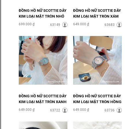
ĐỒNG HỒ NỮ SCOTTIE DÂY
ĐỒNG HỒ NỮ SCOTTIE DÂY
KIM LOẠI MẶT TRÒN NHỎ
KIM LOẠI MẶT TRÒN XÁM
ĐÍNH ĐÁ ĐHĐ48601
THỜI THƯỢNG ĐHĐ48302
699.000 ₫
649.000 ₫
63149
63683
ĐỒNG HỒ NỮ SCOTTIE DÂY
ĐỒNG HỒ NỮ SCOTTIE DÂY
KIM LOẠI MẶT TRÒN XANH
KIM LOẠI MẶT TRÒN HỒNG
NGỌC ĐHĐ48303
PASTEL ĐHĐ48301
649.000 ₫
649.000 ₫
63722
63736