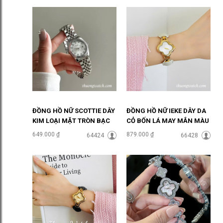
ĐỒNG HỒ NỮ SCOTTIE DÂY
ĐỒNG HỒ NỮ IEKE DÂY DA
KIM LOẠI MẶT TRÒN BẠC
CỎ BỐN LÁ MAY MẮN MÀU
SANG CHẢNH ĐHĐ46905
TRẮNG ĐHĐ48702
649.000 ₫
879.000 ₫
64424
66428