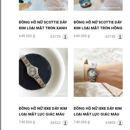
ĐỒNG HỒ NỮ SCOTTIE DÂY
ĐỒNG HỒ NỮ SCOTTIE DÂY
KIM LOẠI MẶT TRÒN XANH
KIM LOẠI MẶT TRÒN HỒNG
NGỌC ĐHĐ48303
PASTEL ĐHĐ48301
649.000 ₫
649.000 ₫
63729
63743
ĐỒNG HỒ NỮ IEKE DÂY KIM
ĐỒNG HỒ NỮ IEKE DÂY KIM
LOẠI MẶT LỤC GIÁC MÀU
LOẠI MẶT LỤC GIÁC MÀU
XÁM ĐHĐ48502
TRẮNG ĐHĐ48501
749.000 ₫
749.000 ₫
66022
63800