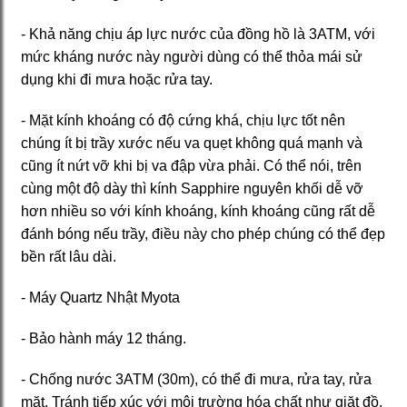
- Khả năng chịu áp lực nước của đồng hồ là 3ATM, với
mức kháng nước này người dùng có thể thỏa mái sử
dụng khi đi mưa hoặc rửa tay.
- Mặt kính khoáng có độ cứng khá, chịu lực tốt nên
chúng ít bị trầy xước nếu va quẹt không quá mạnh và
cũng ít nứt vỡ khi bị va đập vừa phải. Có thể nói, trên
cùng một độ dày thì kính Sapphire nguyên khối dễ vỡ
hơn nhiều so với kính khoáng, kính khoáng cũng rất dễ
đánh bóng nếu trầy, điều này cho phép chúng có thể đẹp
bền rất lâu dài.
- Máy Quartz Nhật Myota
- Bảo hành máy 12 tháng.
- Chống nước 3ATM (30m), có thể đi mưa, rửa tay, rửa
mặt. Tránh tiếp xúc với môi trường hóa chất như giặt đồ,