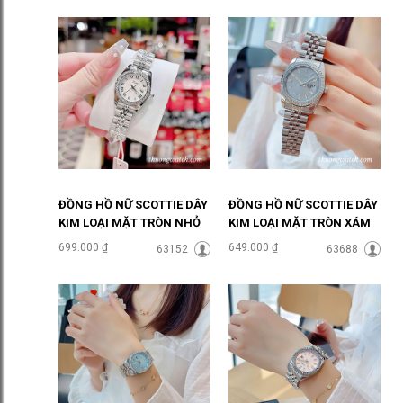
ĐỒNG HỒ NỮ SCOTTIE DÂY
ĐỒNG HỒ NỮ SCOTTIE DÂY
KIM LOẠI MẶT TRÒN NHỎ
KIM LOẠI MẶT TRÒN XÁM
ĐÍNH ĐÁ ĐHĐ48601
THỜI THƯỢNG ĐHĐ48302
699.000 ₫
649.000 ₫
63152
63688