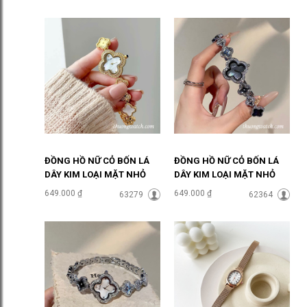
ĐỒNG HỒ NỮ CỎ BỐN LÁ
ĐỒNG HỒ NỮ CỎ BỐN LÁ
DÂY KIM LOẠI MẶT NHỎ
DÂY KIM LOẠI MẶT NHỎ
MÀU VÀNG ĐHĐ48403
MÀU BẠC MẶT ĐEN
649.000 ₫
649.000 ₫
63279
62364
ĐHĐ48402