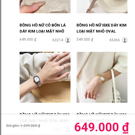
ĐỒNG HỒ NỮ CỎ BỐN LÁ
ĐỒNG HỒ NỮ IEKE DÂY KIM
DÂY KIM LOẠI MẶT NHỎ
LOẠI MẶT NHỎ OVAL
MÀU BẠC ĐHĐ48401
VÀNG HỒNG ĐHĐ47803
649.000 ₫
549.000 ₫
63214
65366
ĐỒNG HỒ NỮ IEKE DÂY KIM
ĐỒNG HỒ NỮ IEKE DÂY KIM
LOẠI MẶT NHỎ OVAL MÀU
LOẠI MẶT NHỎ OVAL
649.000 ₫
Giá gốc: 1.299.000 ₫
BẠC ĐHĐ47802
VÀNG SANG CHẢNH
549.000 ₫
549.000 ₫
63027
62723
ĐHĐ47801