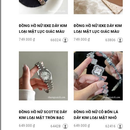
ĐỒNG HỒ NỮ IEKE DÂY KIM
ĐỒNG HỒ NỮ IEKE DÂY KIM
LOẠI MẶT LỤC GIÁC MÀU
LOẠI MẶT LỤC GIÁC MÀU
XÁM ĐHĐ48502
TRẮNG ĐHĐ48501
749.000 ₫
749.000 ₫
66024
63806
ĐỒNG HỒ NỮ SCOTTIE DÂY
ĐỒNG HỒ NỮ CỎ BỐN LÁ
KIM LOẠI MẶT TRÒN BẠC
DÂY KIM LOẠI MẶT NHỎ
SANG CHẢNH ĐHĐ46905
MẶT HỒNG ĐHĐ48404
649.000 ₫
649.000 ₫
64428
62416