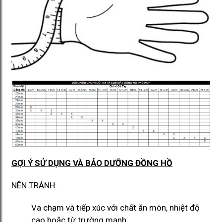
GỢI Ý SỬ DỤNG VÀ BẢO DƯỠNG ĐỒNG HỒ
NÊN TRÁNH:
Va chạm và tiếp xúc với chất ăn mòn, nhiệt độ
cao hoặc từ trường mạnh.