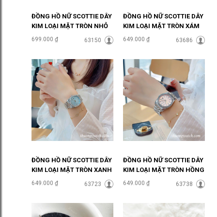
ĐỒNG HỒ NỮ SCOTTIE DÂY
ĐỒNG HỒ NỮ SCOTTIE DÂY
KIM LOẠI MẶT TRÒN NHỎ
KIM LOẠI MẶT TRÒN XÁM
ĐÍNH ĐÁ ĐHĐ48601
THỜI THƯỢNG ĐHĐ48302
699.000 ₫
649.000 ₫
63150
63686
ĐỒNG HỒ NỮ SCOTTIE DÂY
ĐỒNG HỒ NỮ SCOTTIE DÂY
KIM LOẠI MẶT TRÒN XANH
KIM LOẠI MẶT TRÒN HỒNG
NGỌC ĐHĐ48303
PASTEL ĐHĐ48301
649.000 ₫
649.000 ₫
63723
63738