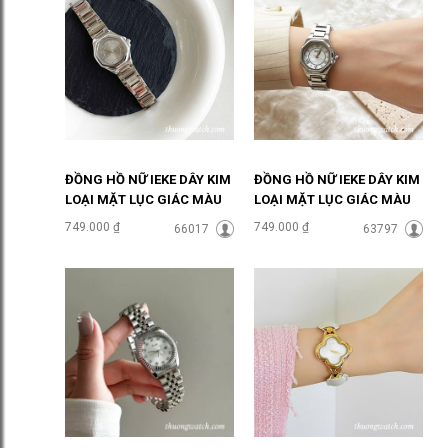
ĐỒNG HỒ NỮ IEKE DÂY KIM
ĐỒNG HỒ NỮ IEKE DÂY KIM
LOẠI MẶT LỤC GIÁC MÀU
LOẠI MẶT LỤC GIÁC MÀU
XÁM ĐHĐ48502
TRẮNG ĐHĐ48501
749.000 ₫
749.000 ₫
66017
63797