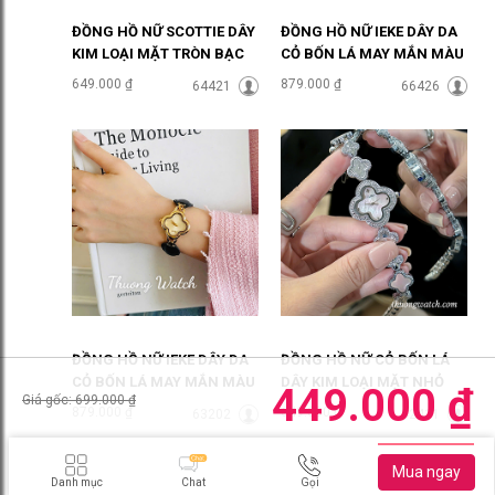
ĐỒNG HỒ NỮ SCOTTIE DÂY
ĐỒNG HỒ NỮ IEKE DÂY DA
KIM LOẠI MẶT TRÒN BẠC
CỎ BỐN LÁ MAY MẮN MÀU
SANG CHẢNH ĐHĐ46905
TRẮNG ĐHĐ48702
649.000 ₫
879.000 ₫
64421
66426
ĐỒNG HỒ NỮ IEKE DÂY DA
ĐỒNG HỒ NỮ CỎ BỐN LÁ
CỎ BỐN LÁ MAY MẮN MÀU
DÂY KIM LOẠI MẶT NHỎ
449.000 ₫
Giá gốc: 699.000 ₫
ĐEN ĐHĐ48701
MẶT HỒNG ĐHĐ48404
879.000 ₫
649.000 ₫
63202
62411
Danh mục
Chat
Gọi