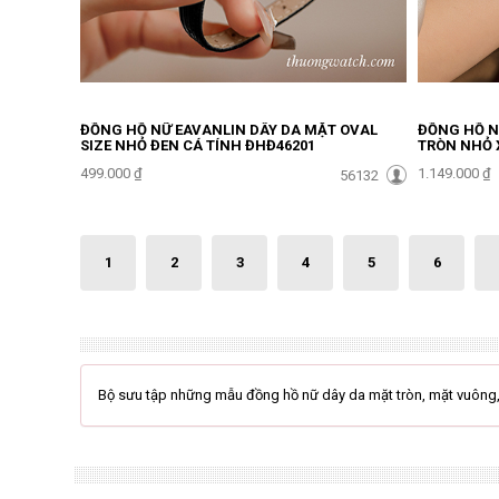
ĐỒNG HỒ NỮ EAVANLIN DÂY DA MẶT OVAL
ĐỒNG HỒ NỮ
SIZE NHỎ ĐEN CÁ TÍNH ĐHĐ46201
TRÒN NHỎ 
499.000 ₫
1.149.000 ₫
56132
1
2
3
4
5
6
Bộ sưu tập những mẫu đồng hồ nữ dây da mặt tròn, mặt vuông,