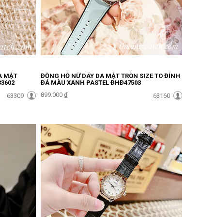
A MẶT
ĐỒNG HỒ NỮ DÂY DA MẶT TRÒN SIZE TO ĐÍNH
3602
ĐÁ MÀU XANH PASTEL ĐHĐ47503
899.000 ₫
63309
63160