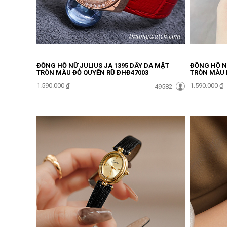
ĐỒNG HỒ NỮ JULIUS JA 1395 DÂY DA MẶT
ĐỒNG HỒ NỮ
TRÒN MÀU ĐỎ QUYẾN RŨ ĐHĐ47003
TRÒN MÀU 
1.590.000 ₫
1.590.000 ₫
49582