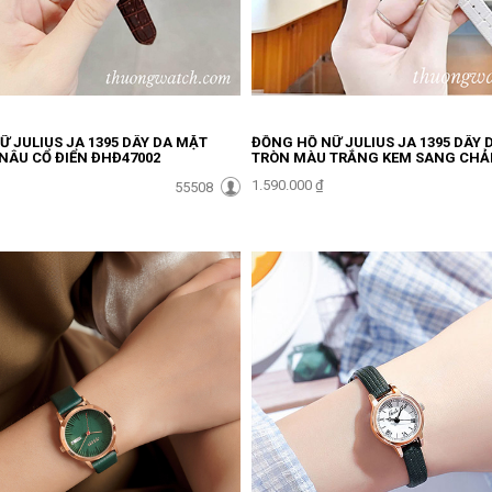
 JULIUS JA 1395 DÂY DA MẶT
ĐỒNG HỒ NỮ JULIUS JA 1395 DÂY 
NÂU CỔ ĐIỂN ĐHĐ47002
TRÒN MÀU TRẮNG KEM SANG CH
ĐHĐ47001
1.590.000 ₫
55508