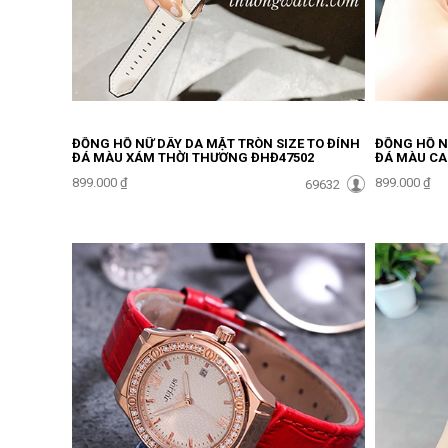
ĐỒNG HỒ NỮ DÂY DA MẶT TRÒN SIZE TO ĐÍNH
ĐỒNG HỒ N
ĐÁ MÀU XÁM THỜI THƯỢNG ĐHĐ47502
ĐÁ MÀU CA
899.000 ₫
899.000 ₫
69632