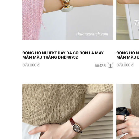
ĐỒNG HỒ NỮ IEKE DÂY DA CỎ BỐN LÁ MAY
ĐỒNG HỒ NỮ
MẮN MÀU TRẮNG ĐHĐ48702
MẮN MÀU Đ
879.000 ₫
879.000 ₫
66428