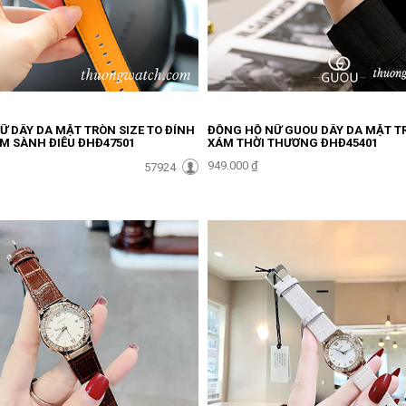
Ữ DÂY DA MẶT TRÒN SIZE TO ĐÍNH
ĐỒNG HỒ NỮ GUOU DÂY DA MẶT TR
M SÀNH ĐIỆU ĐHĐ47501
XÁM THỜI THƯỢNG ĐHĐ45401
949.000 ₫
57924