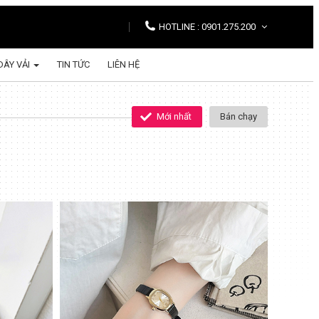
HOTLINE : 0901.275.200
DÂY VẢI
TIN TỨC
LIÊN HỆ
Mới nhất
Bán chạy