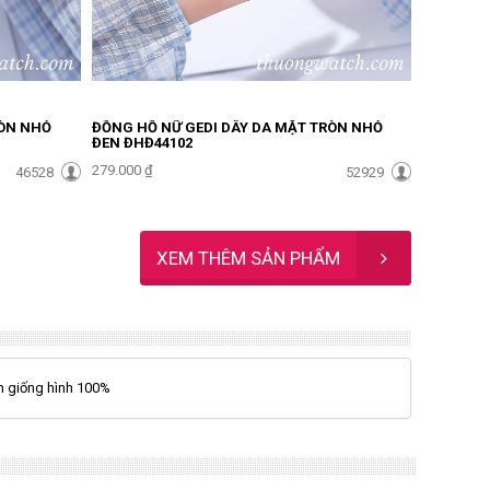
RÒN NHỎ
ĐỒNG HỒ NỮ GEDI DÂY DA MẶT TRÒN NHỎ
ĐEN ĐHĐ44102
279.000 ₫
46528
52929
XEM THÊM SẢN PHẨM
m giống hình 100%