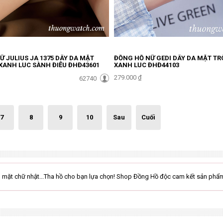
 JULIUS JA 1375 DÂY DA MẶT
ĐỒNG HỒ NỮ GEDI DÂY DA MẶT T
XANH LỤC SÀNH ĐIỆU ĐHĐ43601
XANH LỤC ĐHĐ44103
279.000 ₫
62740
7
8
9
10
Sau
Cuối
 mặt chữ nhật...Tha hồ cho bạn lựa chọn! Shop Đồng Hồ độc cam kết sản phẩ