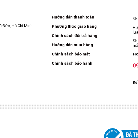
Hướng dẫn thanh toán
Sh
ủ Đức, Hồ Chí Minh
P
hương thức giao hàng
Hơ
lự
C
hính sách đổi trả hàng
Sh
H
ướng dẫn mua hàng
mẫ
Chính sách bảo mật
Ho
Chính sách bảo hành
0
Kế