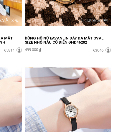
DA MẶT
ĐỒNG HỒ NỮ EAVANLIN DÂY DA MẶT OVAL
ẢNH
SIZE NHỎ NÂU CỔ ĐIỂN ĐHĐ46202
499.000 ₫
65814
63046