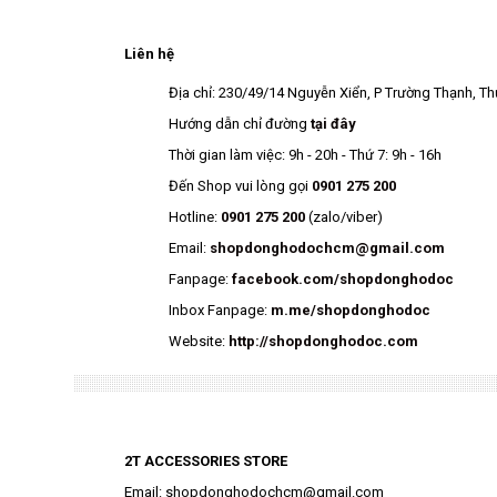
Liên hệ
Địa chỉ: 230/49/14 Nguyễn Xiển, P Trường Thạnh, Th
Hướng dẫn chỉ đường
tại đây
Thời gian làm việc: 9h - 20h - Thứ 7: 9h - 16h
Đến Shop vui lòng gọi
0901 275 200
Hotline:
0901 275 200
(zalo/viber)
Email:
shopdonghodochcm@gmail.com
Fanpage:
facebook.com/shopdonghodoc
Inbox Fanpage:
m.me/shopdonghodoc
Website:
http://shopdonghodoc.com
2T ACCESSORIES STORE
Email: shopdonghodochcm@gmail.com