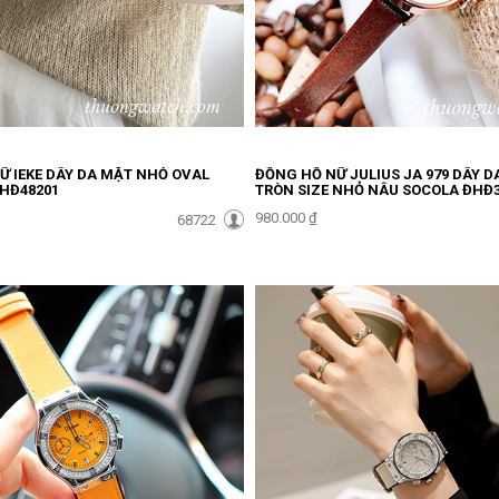
Ữ IEKE DÂY DA MẶT NHỎ OVAL
ĐỒNG HỒ NỮ JULIUS JA 979 DÂY D
HĐ48201
TRÒN SIZE NHỎ NÂU SOCOLA ĐHĐ3
980.000 ₫
68722