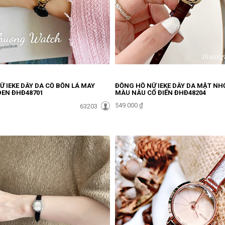
 IEKE DÂY DA CỎ BỐN LÁ MAY
ĐỒNG HỒ NỮ IEKE DÂY DA MẶT NH
EN ĐHĐ48701
MÀU NÂU CỔ ĐIỂN ĐHĐ48204
549.000 ₫
63203