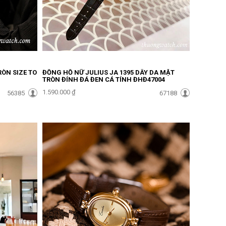
ÒN SIZE TO
ĐỒNG HỒ NỮ JULIUS JA 1395 DÂY DA MẶT
TRÒN ĐÍNH ĐÁ ĐEN CÁ TÍNH ĐHĐ47004
1.590.000 ₫
56385
67188