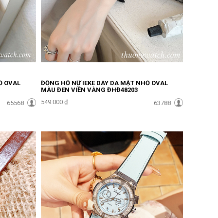
Ỏ OVAL
ĐỒNG HỒ NỮ IEKE DÂY DA MẶT NHỎ OVAL
MÀU ĐEN VIỀN VÀNG ĐHĐ48203
549.000 ₫
65568
63788