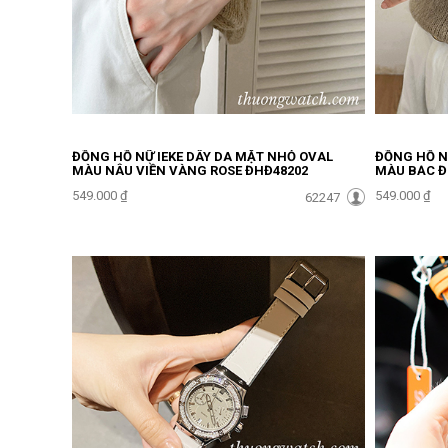
ĐỒNG HỒ NỮ IEKE DÂY DA MẶT NHỎ OVAL
ĐỒNG HỒ N
MÀU NÂU VIỀN VÀNG ROSE ĐHĐ48202
MÀU BẠC Đ
549.000 ₫
549.000 ₫
62247