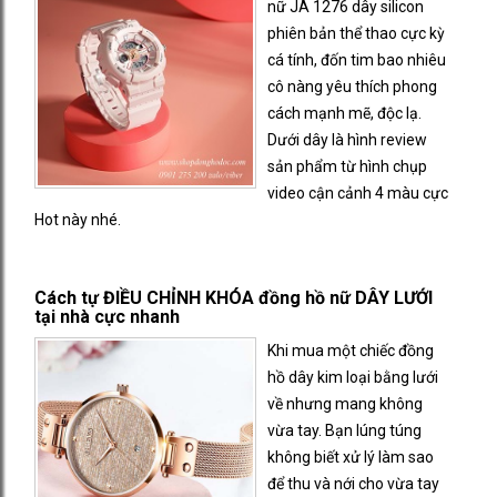
nữ JA 1276 dây silicon
phiên bản thể thao cực kỳ
cá tính, đốn tim bao nhiêu
cô nàng yêu thích phong
cách mạnh mẽ, độc lạ.
Dưới dây là hình review
sản phẩm từ hình chụp
video cận cảnh 4 màu cực
Hot này nhé.
Cách tự ĐIỀU CHỈNH KHÓA đồng hồ nữ DÂY LƯỚI
tại nhà cực nhanh
Khi mua một chiếc đồng
hồ dây kim loại bằng lưới
về nhưng mang không
vừa tay. Bạn lúng túng
không biết xử lý làm sao
để thu và nới cho vừa tay