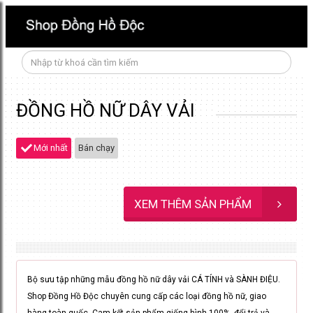
ĐỒNG HỒ NỮ DÂY VẢI
Mới nhất
Bán chạy
XEM THÊM SẢN PHẨM
Bộ sưu tập những mẫu đồng hồ nữ dây vải CÁ TÍNH và SÀNH ĐIỆU.
Shop Đồng Hồ Độc chuyên cung cấp các loại đồng hồ nữ, giao
hàng toàn quốc. Cam kết sản phẩm giống hình 100%, đổi trả và