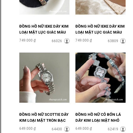
ĐỒNG HỒ NỮ IEKE DÂY KIM
ĐỒNG HỒ NỮ IEKE DÂY KIM
LOẠI MẶT LỤC GIÁC MÀU
LOẠI MẶT LỤC GIÁC MÀU
XÁM ĐHĐ48502
TRẮNG ĐHĐ48501
749.000 ₫
749.000 ₫
66026
63809
ĐỒNG HỒ NỮ SCOTTIE DÂY
ĐỒNG HỒ NỮ CỎ BỐN LÁ
KIM LOẠI MẶT TRÒN BẠC
DÂY KIM LOẠI MẶT NHỎ
SANG CHẢNH ĐHĐ46905
MẶT HỒNG ĐHĐ48404
649.000 ₫
649.000 ₫
64430
62419