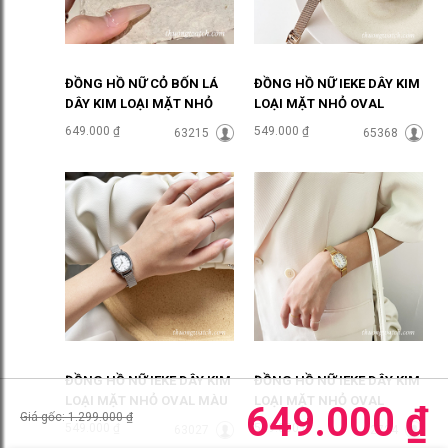
ĐỒNG HỒ NỮ CỎ BỐN LÁ
ĐỒNG HỒ NỮ IEKE DÂY KIM
DÂY KIM LOẠI MẶT NHỎ
LOẠI MẶT NHỎ OVAL
MÀU BẠC ĐHĐ48401
VÀNG HỒNG ĐHĐ47803
649.000 ₫
549.000 ₫
63215
65368
ĐỒNG HỒ NỮ IEKE DÂY KIM
ĐỒNG HỒ NỮ IEKE DÂY KIM
LOẠI MẶT NHỎ OVAL MÀU
LOẠI MẶT NHỎ OVAL
649.000 ₫
Giá gốc: 1.299.000 ₫
BẠC ĐHĐ47802
VÀNG SANG CHẢNH
549.000 ₫
549.000 ₫
63027
62724
ĐHĐ47801