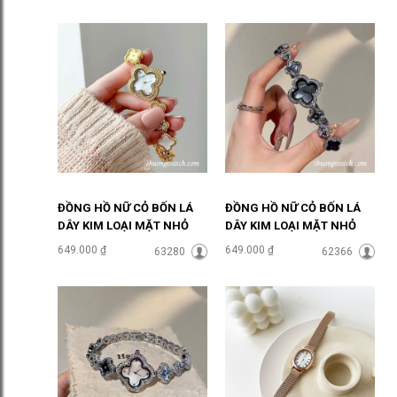
ĐỒNG HỒ NỮ CỎ BỐN LÁ
ĐỒNG HỒ NỮ CỎ BỐN LÁ
DÂY KIM LOẠI MẶT NHỎ
DÂY KIM LOẠI MẶT NHỎ
MÀU VÀNG ĐHĐ48403
MÀU BẠC MẶT ĐEN
649.000 ₫
649.000 ₫
63280
62366
ĐHĐ48402