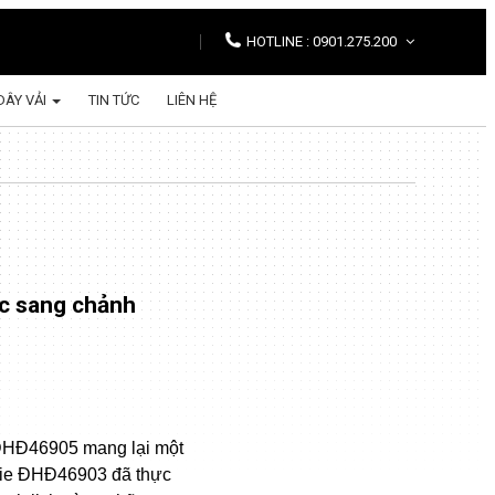
HOTLINE : 0901.275.200
DÂY VẢI
TIN TỨC
LIÊN HỆ
ạc sang chảnh
 ĐHĐ46905 mang lại một
ottie ĐHĐ46903 đã thực