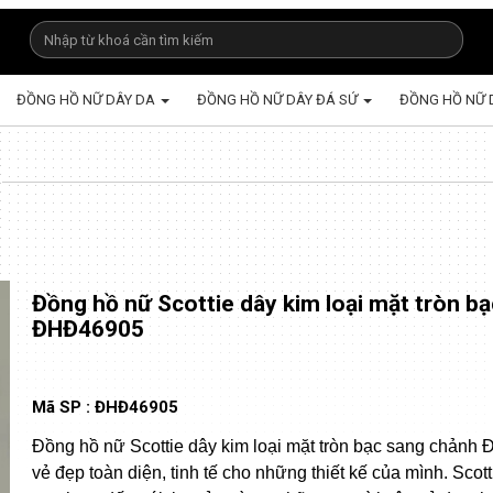
ĐỒNG HỒ NỮ DÂY DA
ĐỒNG HỒ NỮ DÂY ĐÁ SỨ
ĐỒNG HỒ NỮ 
Đồng hồ nữ Scottie dây kim loại mặt tròn b
ĐHĐ46905
Mã SP :
ĐHĐ46905
Đồng hồ nữ Scottie dây kim loại mặt tròn bạc sang chảnh
vẻ đẹp toàn diện, tinh tế cho những thiết kế của mình. Sc