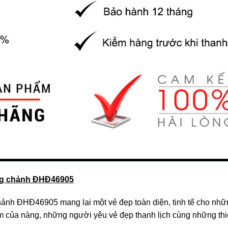
ang chảnh ĐHĐ46905
hảnh ĐHĐ46905 mang lại một vẻ đẹp toàn diện, tinh tế cho nhữn
m của nàng, những người yêu vẻ đẹp thanh lịch cùng những thiế