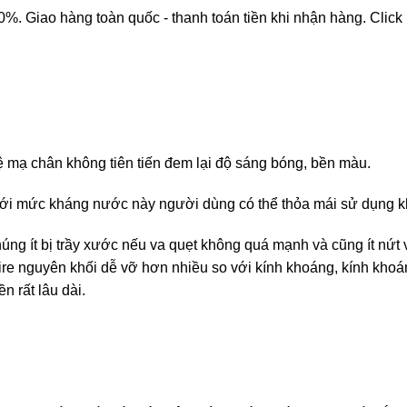
 Giao hàng toàn quốc - thanh toán tiền khi nhận hàng. Click
ệ mạ chân không tiên tiến đem lại độ sáng bóng, bền màu.
ới mức kháng nước này người dùng có thể thỏa mái sử dụng kh
húng ít bị trầy xước nếu va quẹt không quá mạnh và cũng ít nứt 
phire nguyên khối dễ vỡ hơn nhiều so với kính khoáng, kính kho
n rất lâu dài.