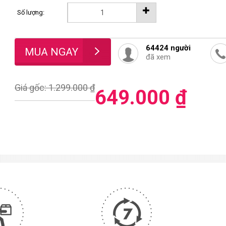
Số lượng:
64424
người
đã xem
Giá gốc: 1.299.000 ₫
649.000 ₫